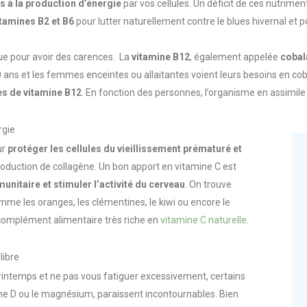
s à la product
ion d’énergie
par vos cellules. Un déficit de ces nutrime
itamines B2 et B6
pour lutter naturellement contre le blues hivernal et p
que pour avoir des carences. La
vitamine B12
, également appelée
cobal
50 ans et les femmes enceintes ou allaitantes voient leurs besoins en 
 de vitamine B12
. En fonction des personnes, l’organisme en assimil
rgie
ur
protéger les cellules du vieillissement prématuré et
roduction de collagène. Un bon apport en vitamine C est
unitaire et stimuler l’activité du cerveau
. On trouve
omme les oranges, les clémentines, le kiwi ou encore le
omplément alimentaire très riche en
vitamine C naturelle
.
libre
rintemps et ne pas vous fatiguer excessivement, certains
ne D
ou le magnésium, paraissent incontournables. Bien