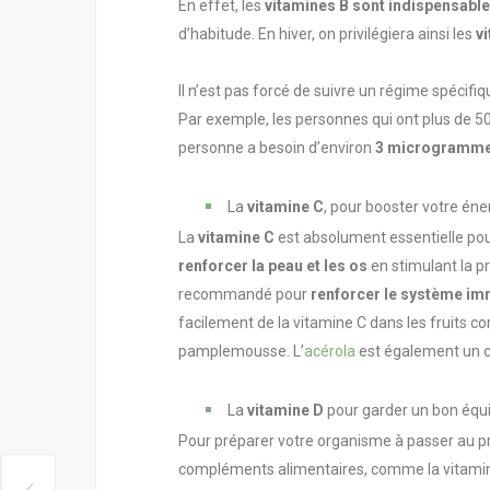
En effet, les
vitamines B sont indispensable
d’habitude. En hiver, on privilégiera ainsi les
v
Il n’est pas forcé de suivre un régime spécifi
Par exemple, les personnes qui ont plus de 
personne a besoin d’environ
3 microgrammes
La
vitamine C
, pour booster votre éne
La
vitamine C
est absolument essentielle po
renforcer la peau et les os
en stimulant la p
recommandé pour
renforcer le système imm
facilement de la vitamine C dans les fruits c
pamplemousse. L’
acérola
est également un c
La
vitamine D
pour garder un bon équi
Pour préparer votre organisme à passer au p
compléments alimentaires, comme la
vitami