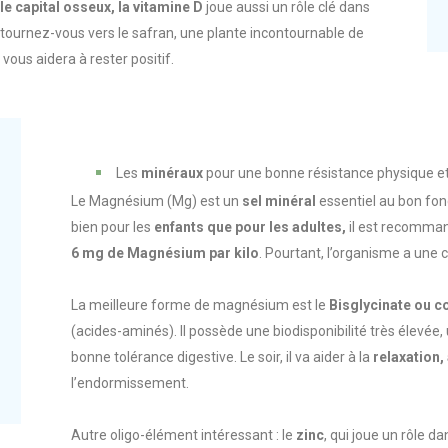
le capital osseux, la vitamine D
joue aussi un rôle clé dans
 tournez-vous vers le safran, une plante incontournable de
 vous aidera à rester positif.
Les
minéraux
pour une bonne résistance physique e
Le Magnésium (Mg) est un
sel minéral
essentiel au bon fo
bien pour les
enfants que pour les adultes,
il est recomma
6 mg de Magnésium par kilo
. Pourtant, l’organisme a une
La meilleure forme de magnésium est le
Bisglycinate ou 
(acides-aminés). Il possède une biodisponibilité très élevée,
bonne tolérance digestive. Le soir, il va aider à la
relaxation,
l’endormissement.
Autre oligo-élément intéressant : le
zinc
, qui joue un rôle 