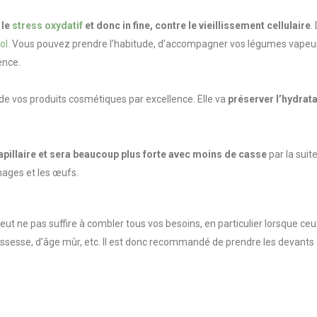
 le
stress oxydatif
et donc in fine, contre le vieillissement cellulaire
.
ol.
Vous pouvez prendre l’habitude, d’accompagner vos légumes vapeurs d
lence.
r de vos produits cosmétiques par excellence. Elle va
préserver l’hydrata
capillaire et sera beaucoup plus forte avec moins de casse
par la suit
ages et les œufs.
eut ne pas suffire à combler tous vos besoins, en particulier lorsque c
grossesse, d’âge mûr, etc. Il est donc recommandé de prendre les devant